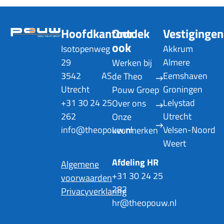
Hoofdkantoor
Ontdek
Vestigingen
ook
Isotopenweg
Akkrum
29
Almere
Werken bij
3542 AS
Eemshaven
de Theo
Utrecht
Groningen
Pouw Groep
+31 30 24 25
Lelystad
Over ons
262
Utrecht
Onze
info@theopouw.nl
Velsen-Noord
keurmerken
Weert
Afdeling HR
Algemene
+31 30 24 25
voorwaarden
282
Privacyverklaring
hr@theopouw.nl