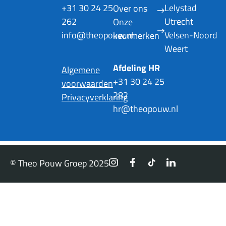
+31 30 24 25
Lelystad
Over ons
262
Utrecht
Onze
info@theopouw.nl
Velsen-Noord
keurmerken
Weert
Afdeling HR
Algemene
+31 30 24 25
voorwaarden
282
Privacyverklaring
hr@theopouw.nl
© Theo Pouw Groep 2025