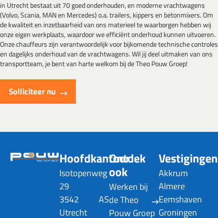
in Utrecht bestaat uit 70 goed onderhouden, en moderne vrachtwagens
(Volvo, Scania, MAN en Mercedes) o.a. trailers, kippers en betonmixers. Om
de kwaliteit en inzetbaarheid van ons materieel te waarborgen hebben wij
onze eigen werkplaats, waardoor we efficiënt onderhoud kunnen uitvoeren.
Onze chauffeurs zijn verantwoordelijk voor bijkomende technische controles
en dagelijks onderhoud van de vrachtwagens. Wil jij deel uitmaken van ons
transportteam, je bent van harte welkom bij de Theo Pouw Groep!
Solliciteer nu
Hoofdkantoor
Ontdek
Vestigingen
ook
Isotopenweg
Akkrum
29
Almere
Werken bij
3542 AS
Eemshaven
de Theo
Utrecht
Groningen
Pouw Groep