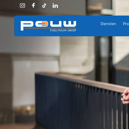
Ga
naar
de
inhoud
Diensten
Pro