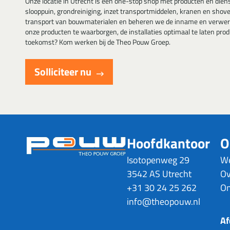
Onze locatie in Utrecht is een one-stop shop met producten en die
slooppuin, grondreiniging, inzet transportmiddelen, kranen en shov
transport van bouwmaterialen en beheren we de inname en verwerking
onze producten te waarborgen, de installaties optimaal te laten p
toekomst? Kom werken bij de Theo Pouw Groep.
Solliciteer nu
Hoofdkantoor
O
Isotopenweg 29
We
3542 AS Utrecht
Ov
+31 30 24 25 262
On
info@theopouw.nl
Af