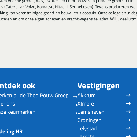
nsten voor de grond-, weg-, water- en betonbouw: Van primaire grondstoffe
els (Caterpillar, Volvo, Komatsu, Hitachi, Sennebogen). Tevens produceren w
 van verontreinigde grond, en bouw- en slooppuin. Onze collega’s zijn dage
roduceren en om onze eigen schepen en vrachtwagens te laden. Wil jij deel
ntdek ook
Vestigingen
rken bij de Theo Pouw Groep
Akkrum
er ons
Almere
ze keurmerken
Eemshaven
Groningen
Lelystad
deling HR
Utrecht