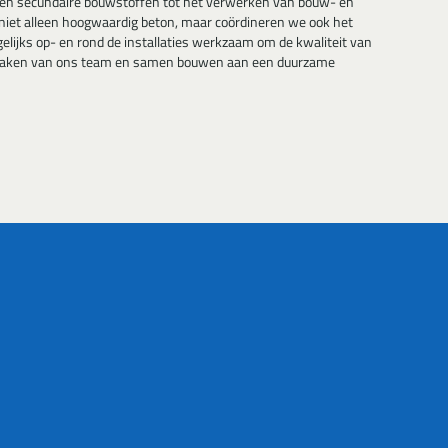
n en secundaire bouwstoffen tot het verwerken van bouw- en
e niet alleen hoogwaardig beton, maar coördineren we ook het
lijks op- en rond de installaties werkzaam om de kwaliteit van
 uitmaken van ons team en samen bouwen aan een duurzame