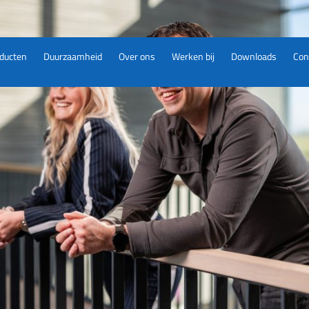
ducten
Duurzaamheid
Over ons
Werken bij
Downloads
Con