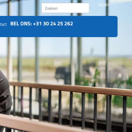
Zoeken
NL
EN
DE
BEL ONS: +31 30 24 25 262
tact