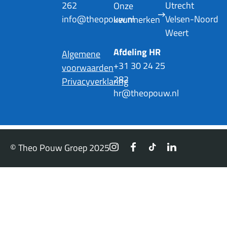
262
Utrecht
Onze
info@theopouw.nl
Velsen-Noord
keurmerken
Weert
Afdeling HR
Algemene
+31 30 24 25
voorwaarden
282
Privacyverklaring
hr@theopouw.nl
© Theo Pouw Groep 2025