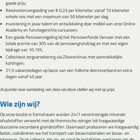
goede prijs;
Reiskostenvergoeding van € 0,23 per kilometer, vanaf 10 kilometer
enkele reis met een maximum van 50 kilometer per dag;
Investering in jouw talent en ontwikkeling door middel van onze Online
Academy en functiegerichte cursussen;
Een goede Pensioenregeling bij het Pensioenfonds Vervoer met een
totale premie van 30% van de pensioengrondslag en met een eigen
bijdrage van 10,16%.
Collectieve zorgverzekering via Zilverenkruis met aantrekkelijke
kortingen;
27,5 vakantiedagen op basis van een fulltime dienstverband en extra
dagen vanaf 45 jaar.
Acquisitie naar aanleiding van deze vacature stellen wij niet op prijs.
Wie zijn wij?
Op onze locatie in Eemshaven worden 24/7 verontreinigde minerale
afvalstoffen verwerkt met de thermische reiniger tot hoogwaardige
duurzame secundaire grondstoffen. Daarnaast produceren we hoogwaardig
beton, coördineren we het transport van bouwmaterialen en bouw- en
slooppuin. Onze collega’s zijn op- en rond de installaties werkzaam om de