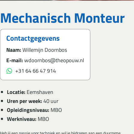
Mechanisch Monteur
Contactgegevens
Naam:
Willemijn Doornbos
E-mail:
wdoornbos@theopouw.nl
+31 64 66 47 914
Locatie:
Eemshaven
Uren per week:
40 uur
Opleidingsniveau:
MBO
Werkniveau:
MBO
Heb jij een passie voor techniek en wil je bijdragen aan een duurzame