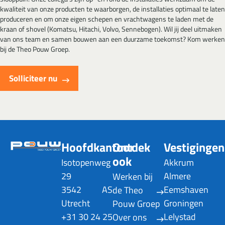
kwaliteit van onze producten te waarborgen, de installaties optimaal te laten
produceren en om onze eigen schepen en vrachtwagens te laden met de
kraan of shovel (Komatsu, Hitachi, Volvo, Sennebogen). Wil jij deel uitmaken
van ons team en samen bouwen aan een duurzame toekomst? Kom werken
bij de Theo Pouw Groep.
Solliciteer nu
Hoofdkantoor
Ontdek
Vestigingen
ook
Isotopenweg
Akkrum
29
Almere
Werken bij
3542 AS
Eemshaven
de Theo
Utrecht
Groningen
Pouw Groep
+31 30 24 25
Lelystad
Over ons