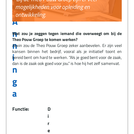
mogelijkheden voor opleiding en
n
ontwikkeling.
A
n
Wat zou je zeggen tegen iemand die overweegt om bij de
Theo Pouw Groep te komen werken?
n
Alwin zou de Theo Pouw Groep zeker aanbevelen. Er zijn veel
kansen binnen het bedrijf, vooral als je initiatief toont en
i
bereid bent om hard te werken. “Als je goed bent voor de zaak,
dan is de zaak ook goed voor jou.” is hoe hij het zelf samenvat.
n
g
a
Functie:
D
i
r
e