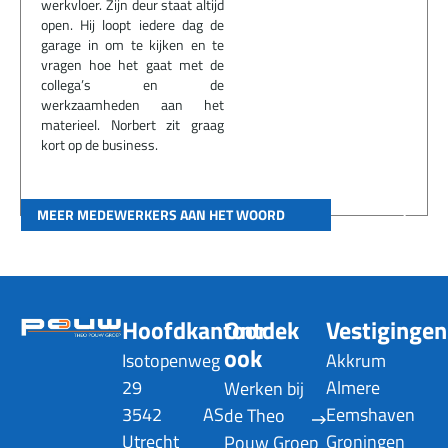
werkvloer. Zijn deur staat altijd
open. Hij loopt iedere dag de
garage in om te kijken en te
vragen hoe het gaat met de
collega’s en de
werkzaamheden aan het
materieel. Norbert zit graag
kort op de business.
MEER MEDEWERKERS AAN HET WOORD
Hoofdkantoor
Ontdek
Vestigingen
ook
Isotopenweg
Akkrum
29
Almere
Werken bij
3542 AS
Eemshaven
de Theo
Utrecht
Groningen
Pouw Groep