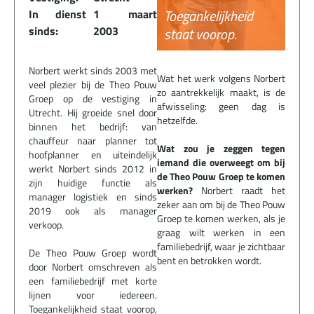
Toegankelijkheid
In dienst
1 maart
sinds:
2003
staat voorop.
Norbert werkt sinds 2003 met
Wat het werk volgens Norbert
veel plezier bij de Theo Pouw
zo aantrekkelijk maakt, is de
Groep op de vestiging in
afwisseling: geen dag is
Utrecht. Hij groeide snel door
hetzelfde.
binnen het bedrijf: van
chauffeur naar planner tot
Wat zou je zeggen tegen
hoofplanner en uiteindelijk
iemand die overweegt om bij
werkt Norbert sinds 2012 in
de Theo Pouw Groep te komen
zijn huidige functie als
werken?
Norbert raadt het
manager logistiek en sinds
zeker aan om bij de Theo Pouw
2019 ook als manager
Groep te komen werken, als je
verkoop.
graag wilt werken in een
familiebedrijf, waar je zichtbaar
De Theo Pouw Groep wordt
bent en betrokken wordt.
door Norbert omschreven als
een familiebedrijf met korte
lijnen voor iedereen.
Toegankelijkheid staat voorop,