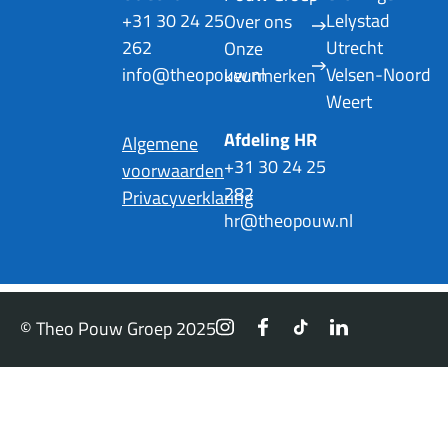
+31 30 24 25
Lelystad
Over ons
262
Utrecht
Onze
info@theopouw.nl
Velsen-Noord
keurmerken
Weert
Afdeling HR
Algemene
+31 30 24 25
voorwaarden
282
Privacyverklaring
hr@theopouw.nl
© Theo Pouw Groep 2025