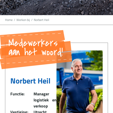
Home
/
Werken bij
/
Norbert Heil
Medewerkers
aan het woord!
Norbert Heil
Functie:
Manager
logistiek en
verkoop
Vestiging:
Utrecht